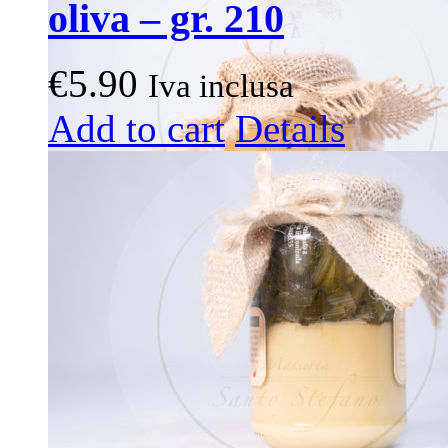
oliva – gr. 210
€
5.90
Iva inclusa
Add to cart
Details