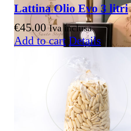
Lattina Olio Evo 3 litri
€
45.00
Iva inclusa
Add to cart
Details