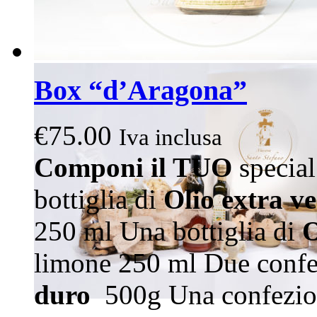
Box “d’Aragona”
€
75.00
Iva inclusa
Componi il TUO
special
bottiglia di
Olio extra v
250 ml Una bottiglia di
O
limone 250 ml Due confe
duro
500g Una confezio