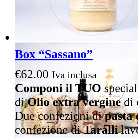
Box “Sassano”
€
62.00
Iva inclusa
Componi il TUO
special
di
Olio extra vergine
di 
Due confezioni di
pasta 
confezione di
Taralli
lav