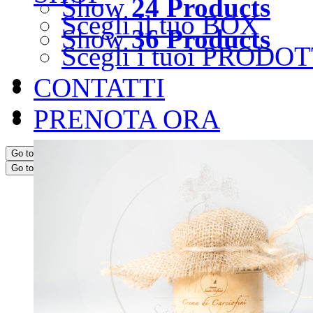
Show
24 Products
Scegli il tuo BOX
Show
36 Products
Scegli i tuoi PRODOT
CONTATTI
PRENOTA ORA
Go to...
Go to...