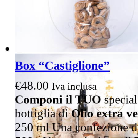
product
page
Box “Castiglione”
€
48.00
Iva inclusa
Componi il TUO
special
bottiglia di
Olio extra v
250 ml Una confezione 