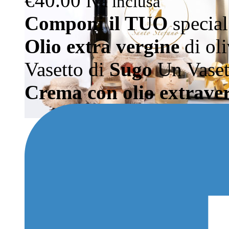
€
40.00
Iva inclusa
Componi il TUO
special
Olio extra vergine
di oli
Vasetto di
Sugo
Un Vaset
Crema con olio extraver