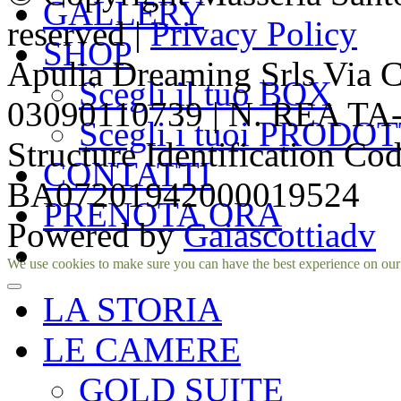
GALLERY
reserved |
Privacy Policy
SHOP
Apulia Dreaming Srls Via 
Scegli il tuo BOX
03090110739 | N. REA TA-1
Scegli i tuoi PRODOT
Structure Identification Co
CONTATTI
BA07201942000019524
PRENOTA ORA
Powered by
Gaiascottiadv
Facebook
Instagram
We use cookies to make sure you can have the best experience on our si
LA STORIA
LE CAMERE
GOLD SUITE