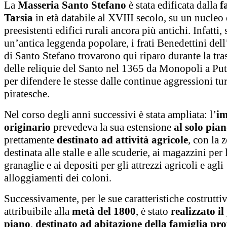
La
Masseria Santo Stefano
è stata edificata dalla
f
Tarsia
in età databile al XVIII secolo, su un nucleo 
preesistenti edifici rurali ancora più antichi. Infatti
un’antica leggenda popolare, i frati Benedettini del
di Santo Stefano trovarono qui riparo durante la tra
delle reliquie del Santo nel 1365 da Monopoli a Pu
per difendere le stesse dalle continue aggressioni tu
piratesche.
Nel corso degli anni successivi è stata ampliata: l’
im
originario
prevedeva la sua estensione
al solo pian
prettamente
destinato ad attività agricole
, con la 
destinata alle stalle e alle scuderie, ai magazzini per 
granaglie e ai depositi per gli attrezzi agricoli e agli
alloggiamenti dei coloni.
Successivamente, per le sue caratteristiche costruttiv
attribuibile alla
metà del 1800
, è stato
realizzato i
piano
,
destinato ad abitazione della famiglia pro