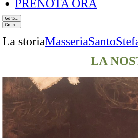
PRENOTA ORA
Go to...
Go to...
La storia
MasseriaSantoStef
LA NOS