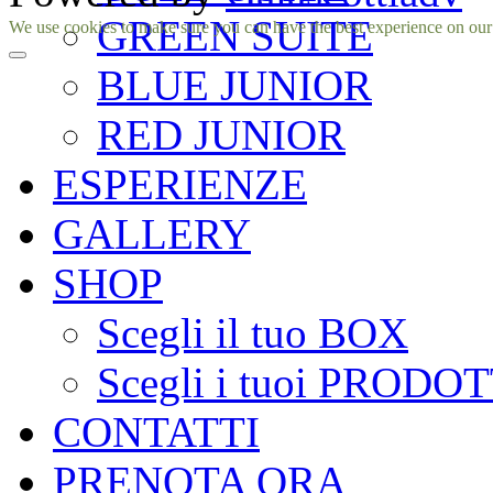
GREEN SUITE
Facebook
Instagram
We use cookies to make sure you can have the best experience on our si
BLUE JUNIOR
RED JUNIOR
ESPERIENZE
GALLERY
SHOP
Scegli il tuo BOX
Scegli i tuoi PRODOT
CONTATTI
PRENOTA ORA