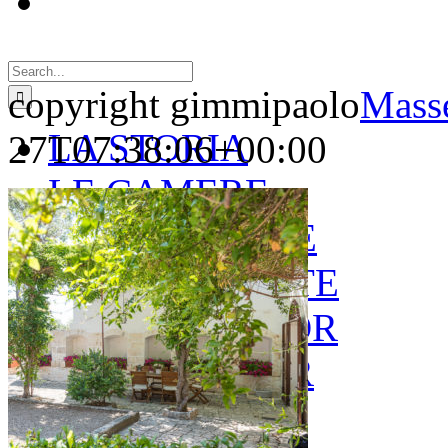
Search
for:
copyright gimmipaolo
Masse
LA STORIA
27T07:38:06+00:00
LE CAMERE
GOLD SUITE
GREEN SUITE
BLUE JUNIOR
RED JUNIOR
ESPERIENZE