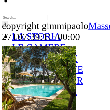
Search
for:
copyright gimmipaolo
Masse
LA STORIA
27T07:39:11+00:00
LE CAMERE
GOLD SUITE
GREEN SUITE
BLUE JUNIOR
RED JUNIOR
ESPERIENZE