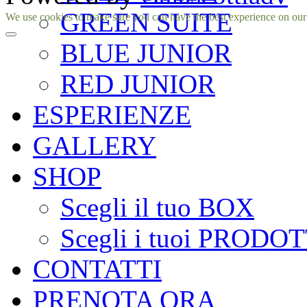
GREEN SUITE
Facebook
Instagram
We use cookies to make sure you can have the best experience on our si
BLUE JUNIOR
RED JUNIOR
ESPERIENZE
GALLERY
SHOP
Scegli il tuo BOX
Scegli i tuoi PRODOT
CONTATTI
PRENOTA ORA