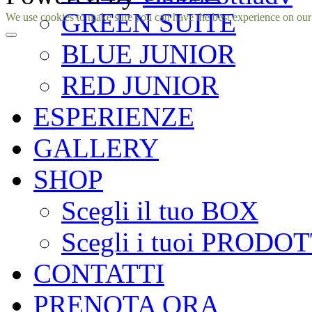
GREEN SUITE
Facebook
Instagram
We use cookies to make sure you can have the best experience on our si
BLUE JUNIOR
RED JUNIOR
ESPERIENZE
GALLERY
SHOP
Scegli il tuo BOX
Scegli i tuoi PRODOT
CONTATTI
PRENOTA ORA