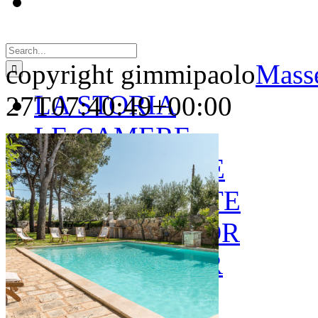
Search
for:
copyright gimmipaolo
Masse
LA STORIA
27T07:40:49+00:00
LE CAMERE
GOLD SUITE
GREEN SUITE
BLUE JUNIOR
RED JUNIOR
ESPERIENZE