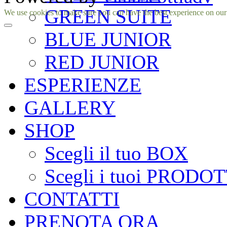
GREEN SUITE
Facebook
Instagram
We use cookies to make sure you can have the best experience on our si
BLUE JUNIOR
RED JUNIOR
ESPERIENZE
GALLERY
SHOP
Scegli il tuo BOX
Scegli i tuoi PRODOT
CONTATTI
PRENOTA ORA