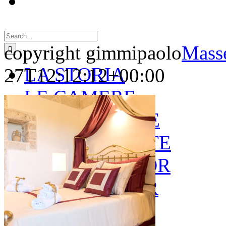
Search
for:
copyright gimmipaolo
Masse
LA STORIA
27T12:12:12+00:00
LE CAMERE
GOLD SUITE
GREEN SUITE
BLUE JUNIOR
RED JUNIOR
ESPERIENZE