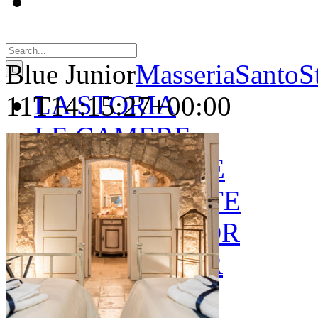
Search
for:
Blue Junior
MasseriaSantoS
LA STORIA
11T14:15:27+00:00
LE CAMERE
GOLD SUITE
GREEN SUITE
BLUE JUNIOR
RED JUNIOR
ESPERIENZE