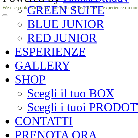
GREEN SUITE
Facebook
Instagram
We use cookies to make sure you can have the best experience on our si
BLUE JUNIOR
RED JUNIOR
ESPERIENZE
GALLERY
SHOP
Scegli il tuo BOX
Scegli i tuoi PRODOT
CONTATTI
PRENOTA ORA