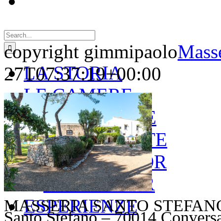
Search
for:
copyright gimmipaolo
Masse
LA STORIA
27T07:37:19+00:00
LE CAMERE
GOLD SUITE
GREEN SUITE
BLUE JUNIOR
RED JUNIOR
ESPERIENZE
MASSERIA SANTO STEFANO – V
Santo Stefano – 70014 Convers