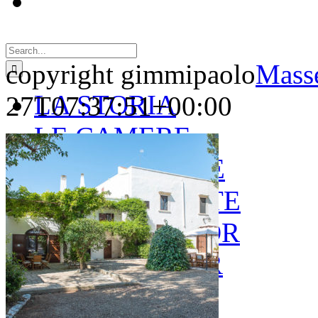
Search
for:
copyright gimmipaolo
Masse
LA STORIA
27T07:37:51+00:00
LE CAMERE
GOLD SUITE
GREEN SUITE
BLUE JUNIOR
RED JUNIOR
ESPERIENZE