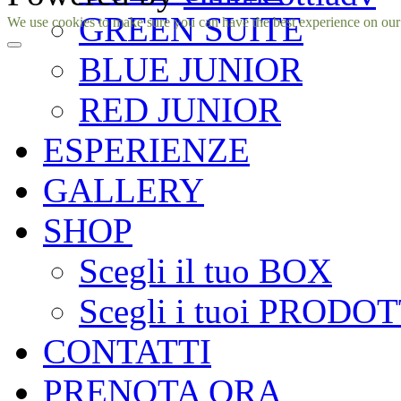
GREEN SUITE
Facebook
Instagram
We use cookies to make sure you can have the best experience on our si
BLUE JUNIOR
RED JUNIOR
ESPERIENZE
GALLERY
SHOP
Scegli il tuo BOX
Scegli i tuoi PRODOT
CONTATTI
PRENOTA ORA