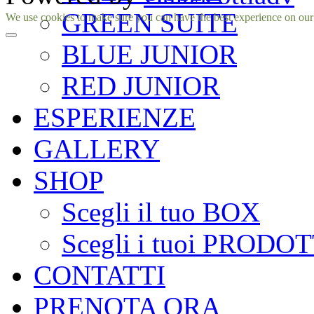
GREEN SUITE
Facebook
Instagram
We use cookies to make sure you can have the best experience on our si
BLUE JUNIOR
RED JUNIOR
ESPERIENZE
GALLERY
SHOP
Scegli il tuo BOX
Scegli i tuoi PRODOT
CONTATTI
PRENOTA ORA