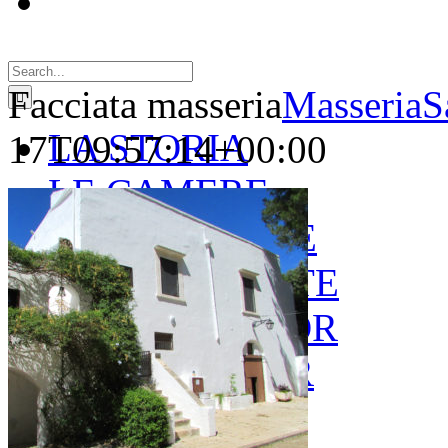
Search
for:
Facciata masseria
MasseriaS
LA STORIA
17T09:57:14+00:00
LE CAMERE
GOLD SUITE
GREEN SUITE
BLUE JUNIOR
RED JUNIOR
ESPERIENZE