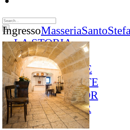
Search
for:
Ingresso
MasseriaSantoStef
LA STORIA
LE CAMERE
GOLD SUITE
GREEN SUITE
BLUE JUNIOR
RED JUNIOR
ESPERIENZE