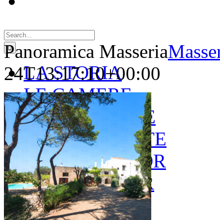
Search
for:
Panoramica Masseria
Masser
LA STORIA
24T13:17:10+00:00
LE CAMERE
GOLD SUITE
GREEN SUITE
BLUE JUNIOR
RED JUNIOR
ESPERIENZE