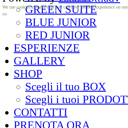
GREEN SUITE
Facebook
Instagram
We use cookies to make sure you can have the best experience on our si
BLUE JUNIOR
RED JUNIOR
ESPERIENZE
GALLERY
SHOP
Scegli il tuo BOX
Scegli i tuoi PRODOT
CONTATTI
PRENOTA ORA