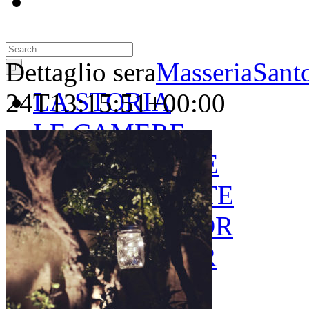
Search
for:
Dettaglio sera
MasseriaSant
LA STORIA
24T13:15:51+00:00
LE CAMERE
GOLD SUITE
GREEN SUITE
BLUE JUNIOR
RED JUNIOR
ESPERIENZE