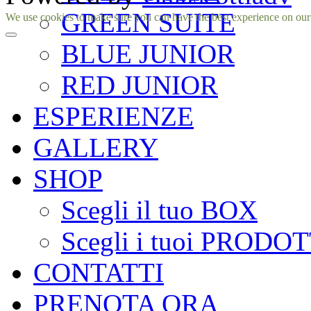
GREEN SUITE
Facebook
Instagram
We use cookies to make sure you can have the best experience on our si
BLUE JUNIOR
RED JUNIOR
ESPERIENZE
GALLERY
SHOP
Scegli il tuo BOX
Scegli i tuoi PRODOT
CONTATTI
PRENOTA ORA