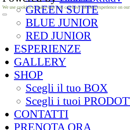
GREEN SUITE
Facebook
Instagram
We use cookies to make sure you can have the best experience on our si
BLUE JUNIOR
RED JUNIOR
ESPERIENZE
GALLERY
SHOP
Scegli il tuo BOX
Scegli i tuoi PRODOT
CONTATTI
PRENOTA ORA