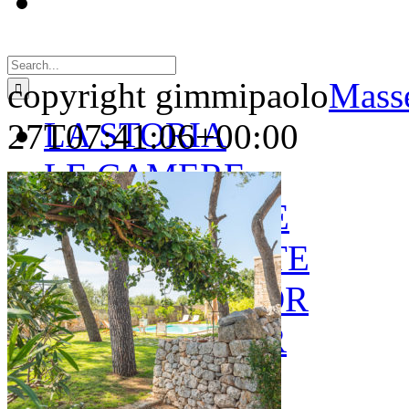
Search
for:
copyright gimmipaolo
Masse
LA STORIA
27T07:41:06+00:00
LE CAMERE
GOLD SUITE
GREEN SUITE
BLUE JUNIOR
RED JUNIOR
ESPERIENZE