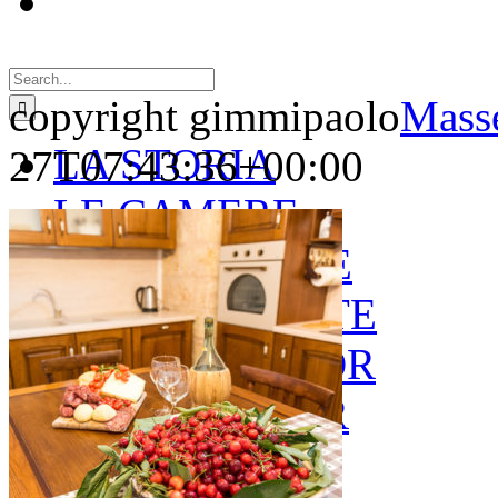
Search
for:
copyright gimmipaolo
Masse
LA STORIA
27T07:43:36+00:00
LE CAMERE
GOLD SUITE
GREEN SUITE
BLUE JUNIOR
RED JUNIOR
ESPERIENZE