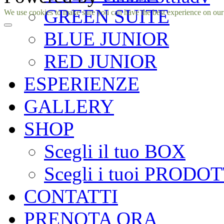
GREEN SUITE
Facebook
Instagram
We use cookies to make sure you can have the best experience on our si
BLUE JUNIOR
RED JUNIOR
ESPERIENZE
GALLERY
SHOP
Scegli il tuo BOX
Scegli i tuoi PRODOT
CONTATTI
PRENOTA ORA