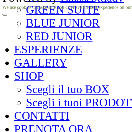
GREEN SUITE
Facebook
Instagram
We use cookies to make sure you can have the best experience on our si
BLUE JUNIOR
RED JUNIOR
ESPERIENZE
GALLERY
SHOP
Scegli il tuo BOX
Scegli i tuoi PRODOT
CONTATTI
PRENOTA ORA