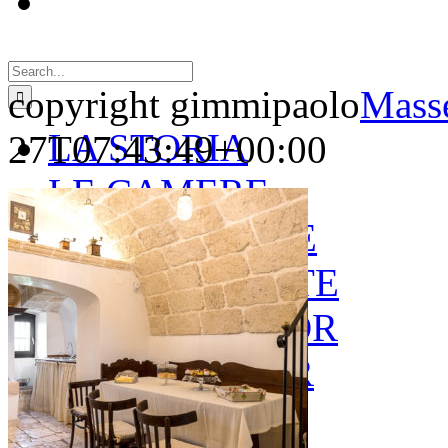
Search
for:
copyright gimmipaolo
Masse
LA STORIA
27T07:43:49+00:00
LE CAMERE
GOLD SUITE
GREEN SUITE
BLUE JUNIOR
RED JUNIOR
ESPERIENZE