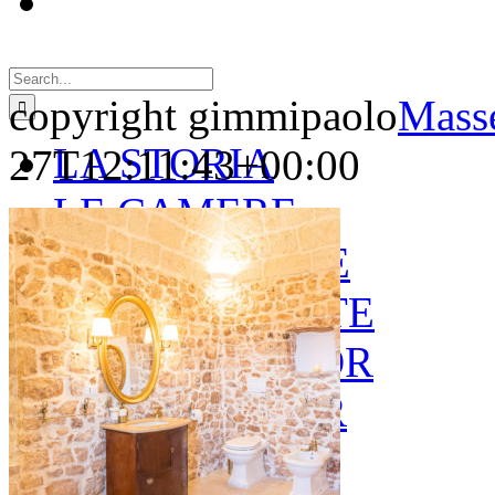
Search
for:
copyright gimmipaolo
Masse
LA STORIA
27T12:11:43+00:00
LE CAMERE
GOLD SUITE
GREEN SUITE
BLUE JUNIOR
RED JUNIOR
ESPERIENZE