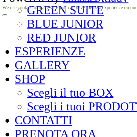
GREEN SUITE
Facebook
Instagram
We use cookies to make sure you can have the best experience on our si
BLUE JUNIOR
RED JUNIOR
ESPERIENZE
GALLERY
SHOP
Scegli il tuo BOX
Scegli i tuoi PRODOT
CONTATTI
PRENOTA ORA