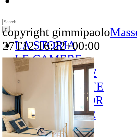
Search
for:
copyright gimmipaolo
Masse
LA STORIA
27T12:16:22+00:00
LE CAMERE
GOLD SUITE
GREEN SUITE
BLUE JUNIOR
RED JUNIOR
ESPERIENZE