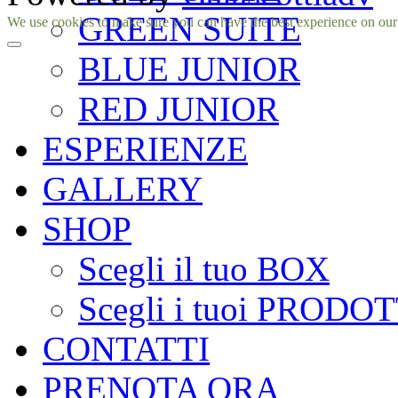
GREEN SUITE
Facebook
Instagram
We use cookies to make sure you can have the best experience on our si
BLUE JUNIOR
RED JUNIOR
ESPERIENZE
GALLERY
SHOP
Scegli il tuo BOX
Scegli i tuoi PRODOT
CONTATTI
PRENOTA ORA