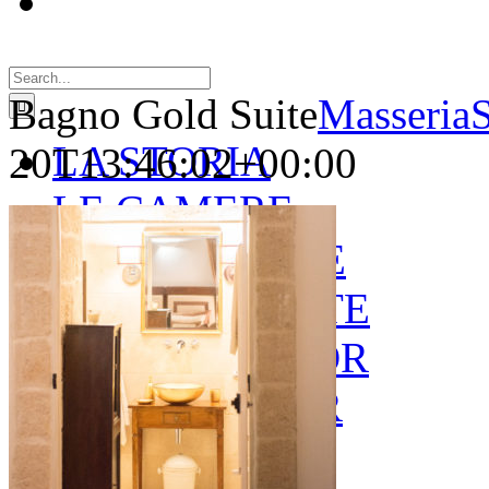
Search
for:
Bagno Gold Suite
Masseria
LA STORIA
20T13:46:02+00:00
LE CAMERE
GOLD SUITE
GREEN SUITE
BLUE JUNIOR
RED JUNIOR
ESPERIENZE