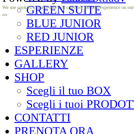
GREEN SUITE
Facebook
Instagram
We use cookies to make sure you can have the best experience on our si
BLUE JUNIOR
RED JUNIOR
ESPERIENZE
GALLERY
SHOP
Scegli il tuo BOX
Scegli i tuoi PRODOT
CONTATTI
PRENOTA ORA