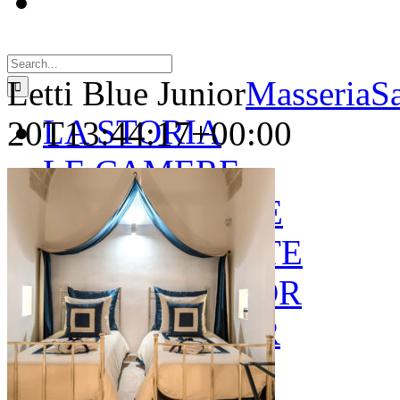
Search
for:
Letti Blue Junior
MasseriaS
LA STORIA
20T13:44:17+00:00
LE CAMERE
GOLD SUITE
GREEN SUITE
BLUE JUNIOR
RED JUNIOR
ESPERIENZE