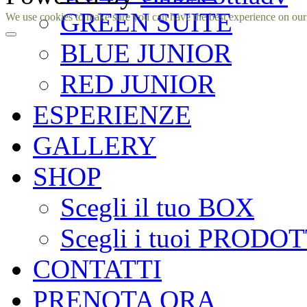
GREEN SUITE
Facebook
Instagram
We use cookies to make sure you can have the best experience on our si
BLUE JUNIOR
RED JUNIOR
ESPERIENZE
GALLERY
SHOP
Scegli il tuo BOX
Scegli i tuoi PRODOT
CONTATTI
PRENOTA ORA