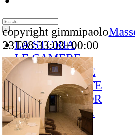
Search
for:
copyright gimmipaolo
Masse
LA STORIA
23T08:33:03+00:00
LE CAMERE
GOLD SUITE
GREEN SUITE
BLUE JUNIOR
RED JUNIOR
ESPERIENZE