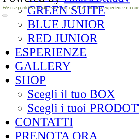
GREEN SUITE
Facebook
Instagram
We use cookies to make sure you can have the best experience on our si
BLUE JUNIOR
RED JUNIOR
ESPERIENZE
GALLERY
SHOP
Scegli il tuo BOX
Scegli i tuoi PRODOT
CONTATTI
PRENOTA ORA