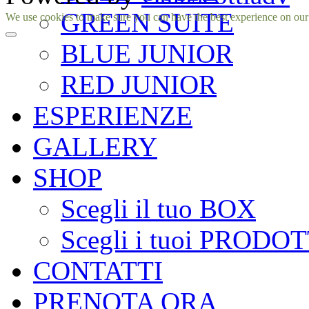
GREEN SUITE
Facebook
Instagram
We use cookies to make sure you can have the best experience on our si
BLUE JUNIOR
RED JUNIOR
ESPERIENZE
GALLERY
SHOP
Scegli il tuo BOX
Scegli i tuoi PRODOT
CONTATTI
PRENOTA ORA