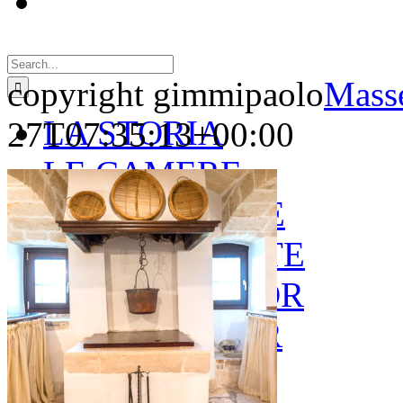
Search
for:
copyright gimmipaolo
Masse
LA STORIA
27T07:35:13+00:00
LE CAMERE
GOLD SUITE
GREEN SUITE
BLUE JUNIOR
RED JUNIOR
ESPERIENZE