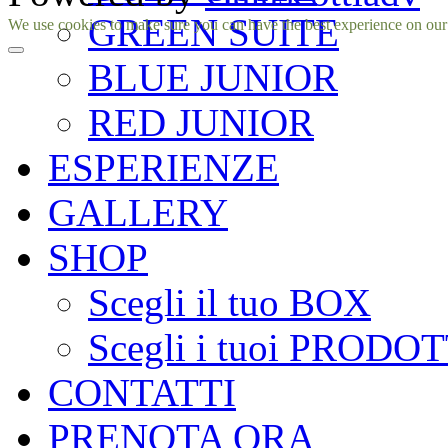
GREEN SUITE
Facebook
Instagram
We use cookies to make sure you can have the best experience on our si
BLUE JUNIOR
RED JUNIOR
ESPERIENZE
GALLERY
SHOP
Scegli il tuo BOX
Scegli i tuoi PRODOT
CONTATTI
PRENOTA ORA