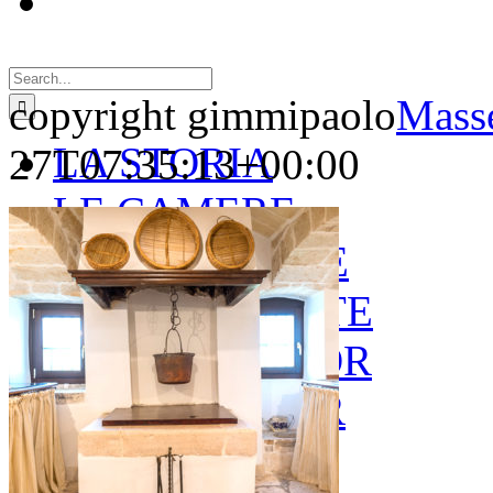
Search
for:
copyright gimmipaolo
Masse
LA STORIA
27T07:35:13+00:00
LE CAMERE
GOLD SUITE
GREEN SUITE
BLUE JUNIOR
RED JUNIOR
ESPERIENZE