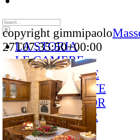
Search
for:
copyright gimmipaolo
Masse
LA STORIA
27T07:35:50+00:00
LE CAMERE
GOLD SUITE
GREEN SUITE
BLUE JUNIOR
RED JUNIOR
ESPERIENZE