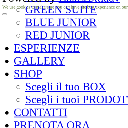
GREEN SUITE
Facebook
Instagram
We use cookies to make sure you can have the best experience on our si
BLUE JUNIOR
RED JUNIOR
ESPERIENZE
GALLERY
SHOP
Scegli il tuo BOX
Scegli i tuoi PRODOT
CONTATTI
PRENOTA ORA