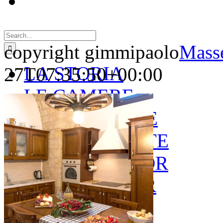
Search
for:
copyright gimmipaolo
Masse
LA STORIA
27T07:35:50+00:00
LE CAMERE
GOLD SUITE
GREEN SUITE
BLUE JUNIOR
RED JUNIOR
ESPERIENZE