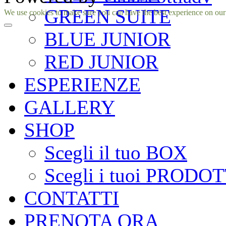
GREEN SUITE
Facebook
Instagram
We use cookies to make sure you can have the best experience on our si
BLUE JUNIOR
RED JUNIOR
ESPERIENZE
GALLERY
SHOP
Scegli il tuo BOX
Scegli i tuoi PRODOT
CONTATTI
PRENOTA ORA