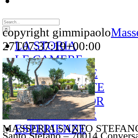
Search
for:
copyright gimmipaolo
Masse
LA STORIA
27T07:37:19+00:00
LE CAMERE
GOLD SUITE
GREEN SUITE
BLUE JUNIOR
RED JUNIOR
ESPERIENZE
MASSERIA SANTO STEFANO – V
Santo Stefano – 70014 Convers