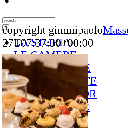
Search
for:
copyright gimmipaolo
Masse
LA STORIA
27T07:37:30+00:00
LE CAMERE
GOLD SUITE
GREEN SUITE
BLUE JUNIOR
RED JUNIOR
ESPERIENZE