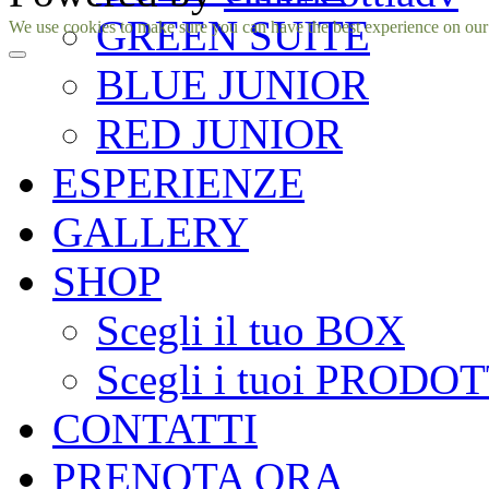
GREEN SUITE
Facebook
Instagram
We use cookies to make sure you can have the best experience on our si
BLUE JUNIOR
RED JUNIOR
ESPERIENZE
GALLERY
SHOP
Scegli il tuo BOX
Scegli i tuoi PRODOT
CONTATTI
PRENOTA ORA