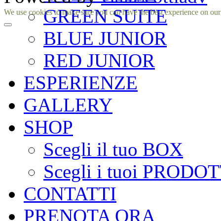
GREEN SUITE
Facebook
Instagram
We use cookies to make sure you can have the best experience on our si
BLUE JUNIOR
RED JUNIOR
ESPERIENZE
GALLERY
SHOP
Scegli il tuo BOX
Scegli i tuoi PRODOT
CONTATTI
PRENOTA ORA