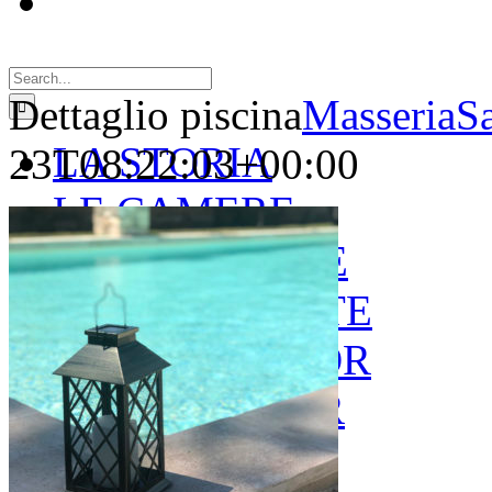
Search
for:
Dettaglio piscina
MasseriaS
LA STORIA
23T08:22:03+00:00
LE CAMERE
GOLD SUITE
GREEN SUITE
BLUE JUNIOR
RED JUNIOR
ESPERIENZE