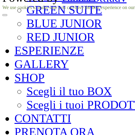
GREEN SUITE
Facebook
Instagram
We use cookies to make sure you can have the best experience on our si
BLUE JUNIOR
RED JUNIOR
ESPERIENZE
GALLERY
SHOP
Scegli il tuo BOX
Scegli i tuoi PRODOT
CONTATTI
PRENOTA ORA