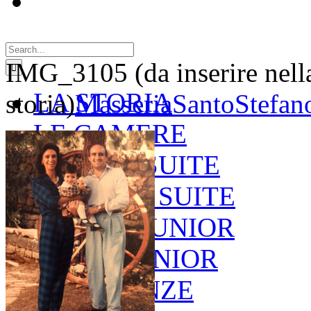
Search
for:
IMG_3105 (da inserire nell
LA STORIA
storia)
MasseriaSantoStefan
LE CAMERE
GOLD SUITE
GREEN SUITE
BLUE JUNIOR
RED JUNIOR
ESPERIENZE