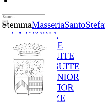
Search
for:
Stemma
MasseriaSantoStef
LA STORIA
LE CAMERE
GOLD SUITE
GREEN SUITE
BLUE JUNIOR
RED JUNIOR
ESPERIENZE