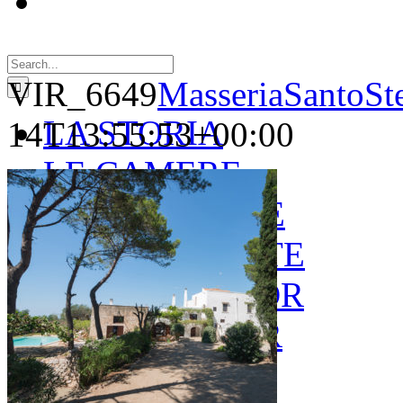
Search
for:
VIR_6649
MasseriaSantoSt
LA STORIA
14T13:55:53+00:00
LE CAMERE
GOLD SUITE
GREEN SUITE
BLUE JUNIOR
RED JUNIOR
ESPERIENZE