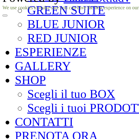
GREEN SUITE
Facebook
Instagram
We use cookies to make sure you can have the best experience on our si
BLUE JUNIOR
RED JUNIOR
ESPERIENZE
GALLERY
SHOP
Scegli il tuo BOX
Scegli i tuoi PRODOT
CONTATTI
PRENOTA ORA