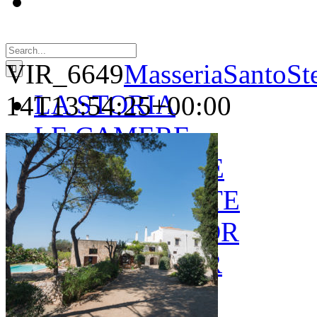
Search
for:
VIR_6649
MasseriaSantoSt
LA STORIA
14T13:54:25+00:00
LE CAMERE
GOLD SUITE
GREEN SUITE
BLUE JUNIOR
RED JUNIOR
ESPERIENZE