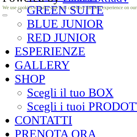
GREEN SUITE
Facebook
Instagram
We use cookies to make sure you can have the best experience on our si
BLUE JUNIOR
RED JUNIOR
ESPERIENZE
GALLERY
SHOP
Scegli il tuo BOX
Scegli i tuoi PRODOT
CONTATTI
PRENOTA ORA