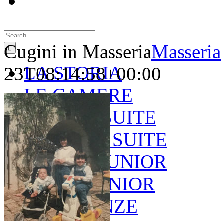
Search
for:
Cugini in Masseria
Masseria
LA STORIA
23T08:14:58+00:00
LE CAMERE
GOLD SUITE
GREEN SUITE
BLUE JUNIOR
RED JUNIOR
ESPERIENZE