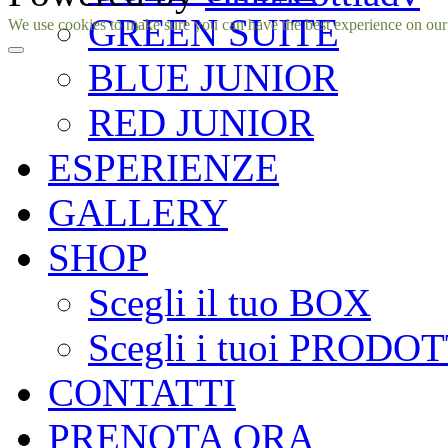
GREEN SUITE
Facebook
Instagram
We use cookies to make sure you can have the best experience on our si
BLUE JUNIOR
RED JUNIOR
ESPERIENZE
GALLERY
SHOP
Scegli il tuo BOX
Scegli i tuoi PRODOT
CONTATTI
PRENOTA ORA