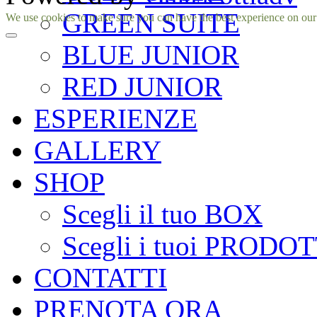
GREEN SUITE
Facebook
Instagram
We use cookies to make sure you can have the best experience on our si
BLUE JUNIOR
RED JUNIOR
ESPERIENZE
GALLERY
SHOP
Scegli il tuo BOX
Scegli i tuoi PRODOT
CONTATTI
PRENOTA ORA