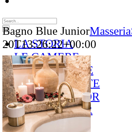
Search
for:
Bagno Blue Junior
Masseria
LA STORIA
20T13:26:22+00:00
LE CAMERE
GOLD SUITE
GREEN SUITE
BLUE JUNIOR
RED JUNIOR
ESPERIENZE