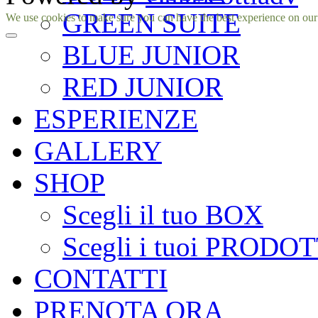
GREEN SUITE
Facebook
Instagram
We use cookies to make sure you can have the best experience on our si
BLUE JUNIOR
RED JUNIOR
ESPERIENZE
GALLERY
SHOP
Scegli il tuo BOX
Scegli i tuoi PRODOT
CONTATTI
PRENOTA ORA