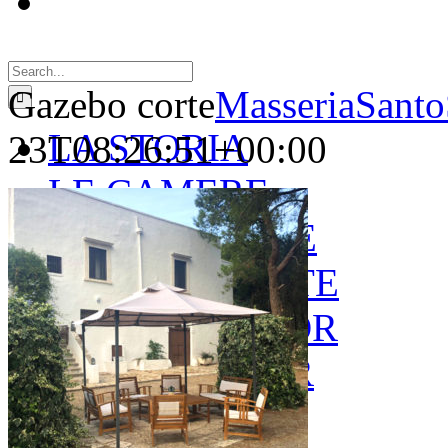
Search
for:
Gazebo corte
MasseriaSanto
LA STORIA
23T08:26:51+00:00
LE CAMERE
GOLD SUITE
GREEN SUITE
BLUE JUNIOR
RED JUNIOR
ESPERIENZE