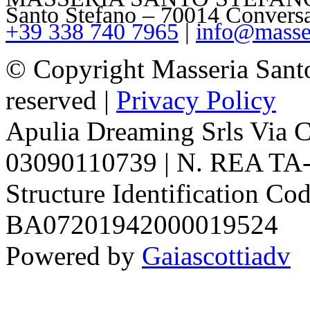
Santo Stefano – 70014 Convers
+39 338 740 7965
|
info@masser
© Copyright Masseria Sant
reserved |
Privacy Policy
Apulia Dreaming Srls Via 
03090110739 | N. REA TA-1
Structure Identification Co
BA07201942000019524
Powered by
Gaiascottiadv
Facebook
Instagram