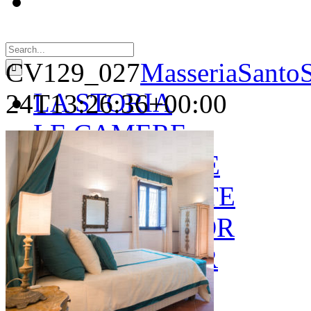
Search
for:
CV129_027
MasseriaSantoS
LA STORIA
24T13:26:36+00:00
LE CAMERE
GOLD SUITE
GREEN SUITE
BLUE JUNIOR
RED JUNIOR
ESPERIENZE