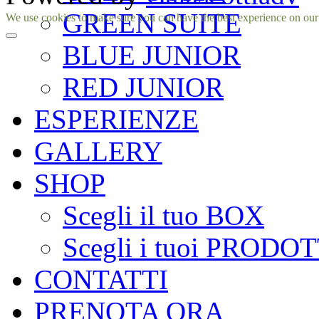
GREEN SUITE
Facebook
Instagram
We use cookies to make sure you can have the best experience on our si
BLUE JUNIOR
RED JUNIOR
ESPERIENZE
GALLERY
SHOP
Scegli il tuo BOX
Scegli i tuoi PRODOT
CONTATTI
PRENOTA ORA