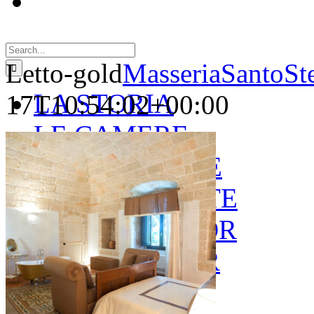
Search
for:
Letto-gold
MasseriaSantoSt
LA STORIA
17T10:54:02+00:00
LE CAMERE
GOLD SUITE
GREEN SUITE
BLUE JUNIOR
RED JUNIOR
ESPERIENZE