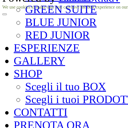
GREEN SUITE
Facebook
Instagram
We use cookies to make sure you can have the best experience on our si
BLUE JUNIOR
RED JUNIOR
ESPERIENZE
GALLERY
SHOP
Scegli il tuo BOX
Scegli i tuoi PRODOT
CONTATTI
PRENOTA ORA