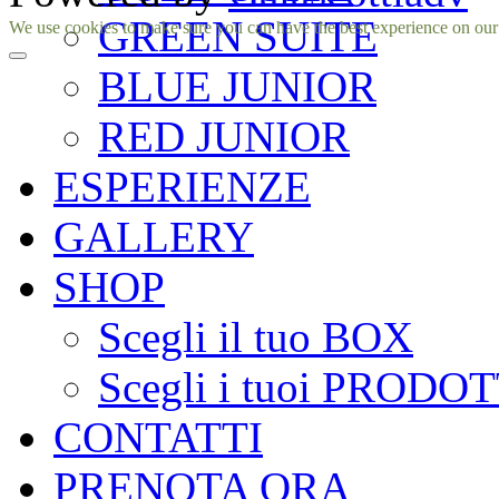
GREEN SUITE
Facebook
Instagram
We use cookies to make sure you can have the best experience on our si
BLUE JUNIOR
RED JUNIOR
ESPERIENZE
GALLERY
SHOP
Scegli il tuo BOX
Scegli i tuoi PRODOT
CONTATTI
PRENOTA ORA