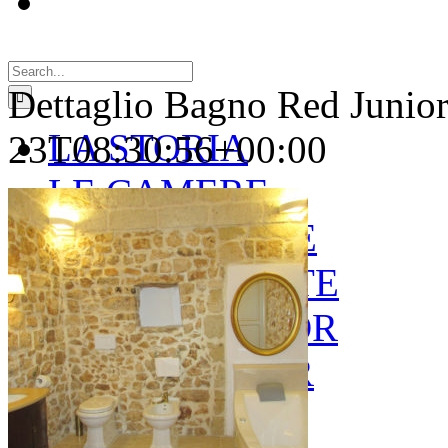
Search
for:
Dettaglio Bagno Red Junio
LA STORIA
23T08:30:56+00:00
LE CAMERE
GOLD SUITE
GREEN SUITE
BLUE JUNIOR
RED JUNIOR
ESPERIENZE