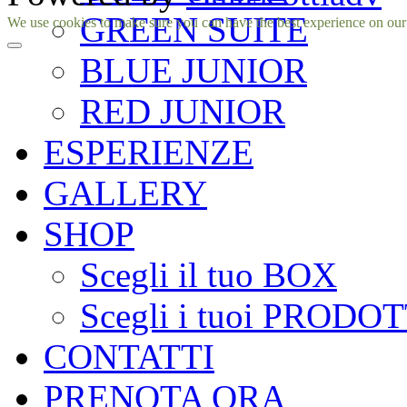
GREEN SUITE
Facebook
Instagram
We use cookies to make sure you can have the best experience on our si
BLUE JUNIOR
RED JUNIOR
ESPERIENZE
GALLERY
SHOP
Scegli il tuo BOX
Scegli i tuoi PRODOT
CONTATTI
PRENOTA ORA