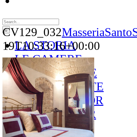
Search
for:
CV129_032
MasseriaSantoS
LA STORIA
19T10:33:16+00:00
LE CAMERE
GOLD SUITE
GREEN SUITE
BLUE JUNIOR
RED JUNIOR
ESPERIENZE