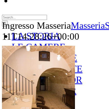
Search
for:
Ingresso Masseria
Masseria
LA STORIA
11T14:28:26+00:00
LE CAMERE
GOLD SUITE
GREEN SUITE
BLUE JUNIOR
RED JUNIOR
ESPERIENZE