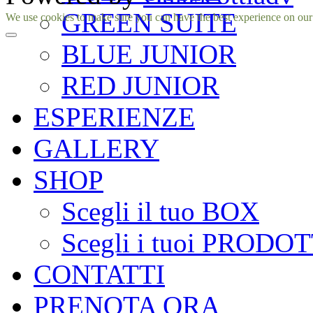
GREEN SUITE
Facebook
Instagram
We use cookies to make sure you can have the best experience on our si
BLUE JUNIOR
RED JUNIOR
ESPERIENZE
GALLERY
SHOP
Scegli il tuo BOX
Scegli i tuoi PRODOT
CONTATTI
PRENOTA ORA