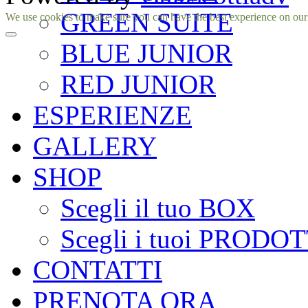
GREEN SUITE
Facebook
Instagram
We use cookies to make sure you can have the best experience on our si
BLUE JUNIOR
RED JUNIOR
ESPERIENZE
GALLERY
SHOP
Scegli il tuo BOX
Scegli i tuoi PRODOT
CONTATTI
PRENOTA ORA