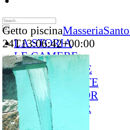
Search
for:
Getto piscina
MasseriaSanto
LA STORIA
24T13:06:42+00:00
LE CAMERE
GOLD SUITE
GREEN SUITE
BLUE JUNIOR
RED JUNIOR
ESPERIENZE