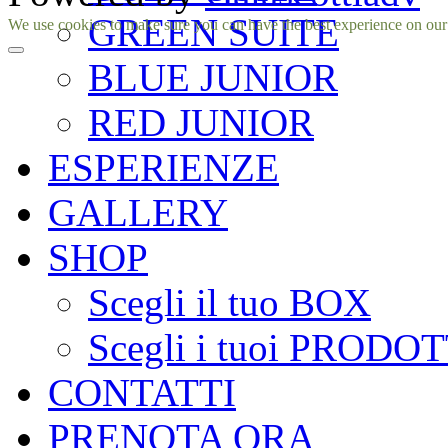
GREEN SUITE
Facebook
Instagram
We use cookies to make sure you can have the best experience on our si
BLUE JUNIOR
RED JUNIOR
ESPERIENZE
GALLERY
SHOP
Scegli il tuo BOX
Scegli i tuoi PRODOT
CONTATTI
PRENOTA ORA