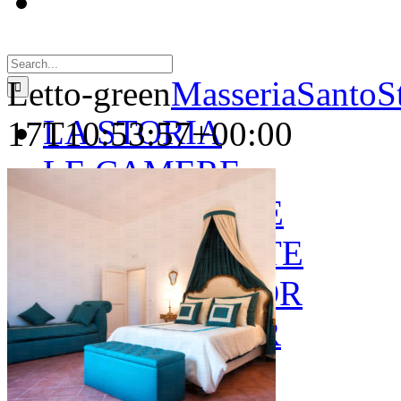
Search
for:
Letto-green
MasseriaSantoS
LA STORIA
17T10:53:57+00:00
LE CAMERE
GOLD SUITE
GREEN SUITE
BLUE JUNIOR
RED JUNIOR
ESPERIENZE