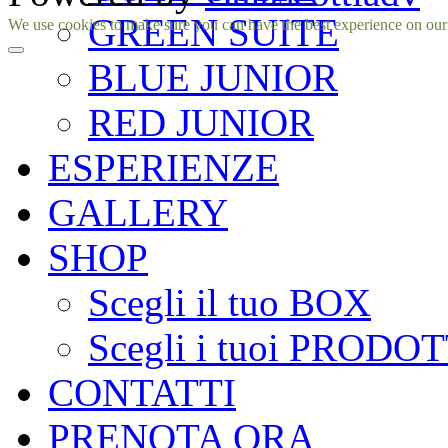
GREEN SUITE
Facebook
Instagram
We use cookies to make sure you can have the best experience on our si
BLUE JUNIOR
RED JUNIOR
ESPERIENZE
GALLERY
SHOP
Scegli il tuo BOX
Scegli i tuoi PRODOT
CONTATTI
PRENOTA ORA