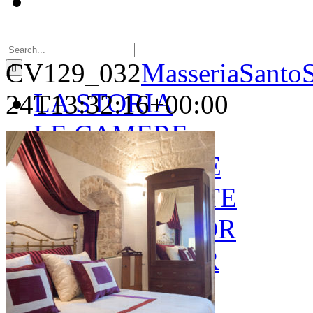
Search
for:
CV129_032
MasseriaSantoS
LA STORIA
24T13:32:16+00:00
LE CAMERE
GOLD SUITE
GREEN SUITE
BLUE JUNIOR
RED JUNIOR
ESPERIENZE