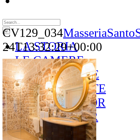
Search
for:
CV129_034
MasseriaSantoS
LA STORIA
24T13:32:29+00:00
LE CAMERE
GOLD SUITE
GREEN SUITE
BLUE JUNIOR
RED JUNIOR
ESPERIENZE