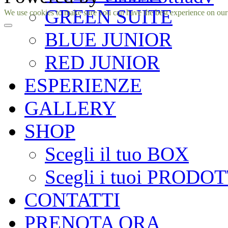
GREEN SUITE
Facebook
Instagram
We use cookies to make sure you can have the best experience on our si
BLUE JUNIOR
RED JUNIOR
ESPERIENZE
GALLERY
SHOP
Scegli il tuo BOX
Scegli i tuoi PRODOT
CONTATTI
PRENOTA ORA