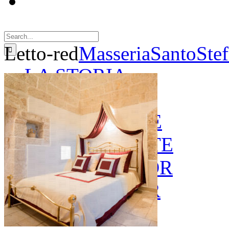
Search
for:
Letto-red
MasseriaSantoSte
LA STORIA
LE CAMERE
GOLD SUITE
GREEN SUITE
BLUE JUNIOR
RED JUNIOR
ESPERIENZE