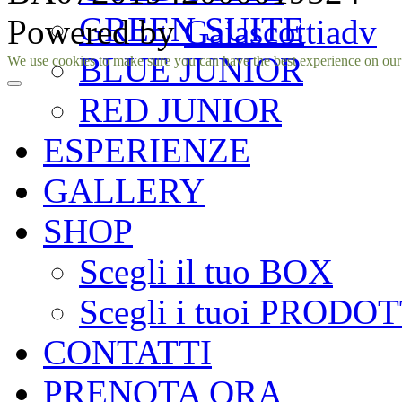
GREEN SUITE
Powered by
Gaiascottiadv
BLUE JUNIOR
Facebook
Instagram
We use cookies to make sure you can have the best experience on our si
RED JUNIOR
ESPERIENZE
GALLERY
SHOP
Scegli il tuo BOX
Scegli i tuoi PRODOT
CONTATTI
PRENOTA ORA