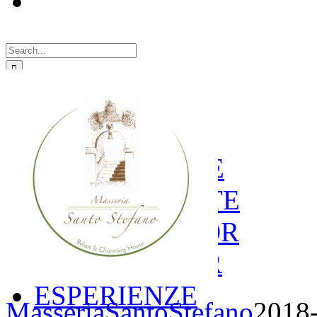
Search
for:
LA STORIA
LE CAMERE
GOLD SUITE
GREEN SUITE
BLUE JUNIOR
RED JUNIOR
ESPERIENZE
MasseriaSantoStefano
2018