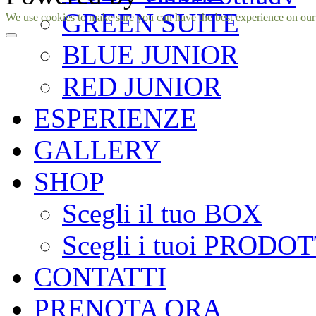
GREEN SUITE
Facebook
Instagram
We use cookies to make sure you can have the best experience on our si
BLUE JUNIOR
RED JUNIOR
ESPERIENZE
GALLERY
SHOP
Scegli il tuo BOX
Scegli i tuoi PRODOT
CONTATTI
PRENOTA ORA