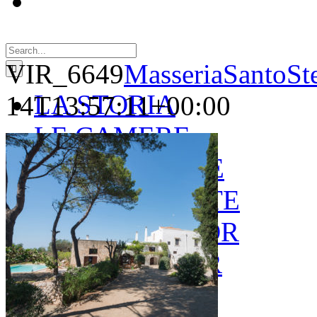
Search
for:
VIR_6649
MasseriaSantoSt
LA STORIA
14T13:57:11+00:00
LE CAMERE
GOLD SUITE
GREEN SUITE
BLUE JUNIOR
RED JUNIOR
ESPERIENZE